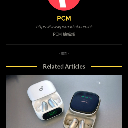
PCM
https://www.pcmarket.com.hk
PCM 編輯部
- 廣告 -
Related Articles