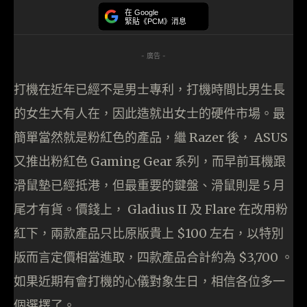
在 Google
緊貼《PCM》消息
- 廣告 -
打機在近年已經不是男士專利，打機時間比男生長
的女生大有人在，因此造就出女士的硬件市場。最
簡單當然就是粉紅色的產品，繼 Razer 後， ASUS
又推出粉紅色 Gaming Gear 系列，而早前耳機跟
滑鼠墊已經抵港，但最重要的鍵盤、滑鼠則是 5 月
尾才有貨。價錢上， Gladius II 及 Flare 在改用粉
紅下，兩款產品只比原版貴上 $100 左右，以特別
版而言定價相當進取，四款產品合計約為 $3,700 。
如果近期有會打機的心儀對象生日，相信各位多一
個選擇了。