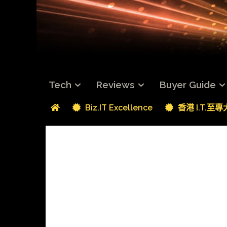
Tech
Reviews
Buyer Guide
Biz.IT Excellence
香港 I.T.至