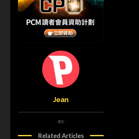
Jean
- 廣告 -
Related Articles