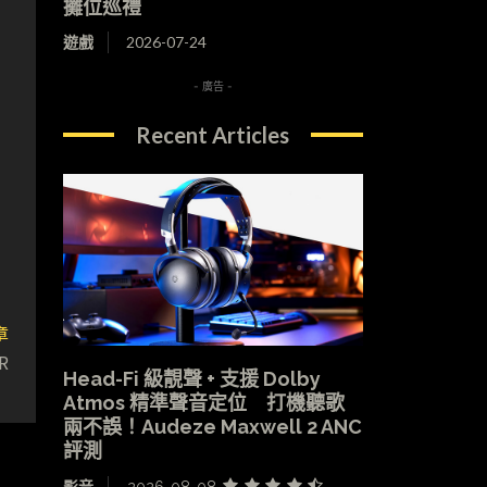
攤位巡禮
遊戲
2026-07-24
- 廣告 -
Recent Articles
章
R
Head-Fi 級靚聲 + 支援 Dolby
Atmos 精準聲音定位 打機聽歌
兩不誤！Audeze Maxwell 2 ANC
評測
影音
2026-08-08