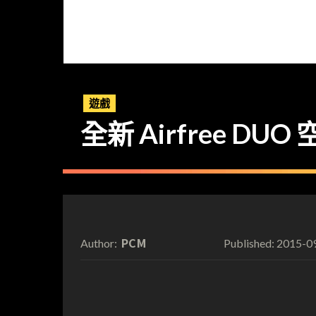
遊戲
全新 Airfree 
PCM
2015-0
Author:
Published: