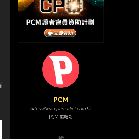
醛
PCM
https://www.pcmarket.com.hk
PCM 編輯部
- 廣告 -