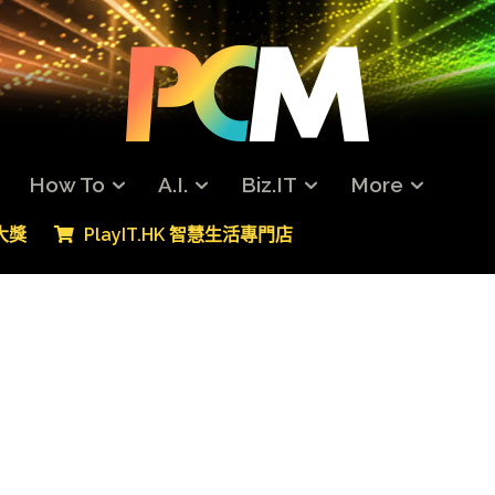
How To
A.I.
Biz.IT
More
專大獎
PlayIT.HK 智慧生活專門店