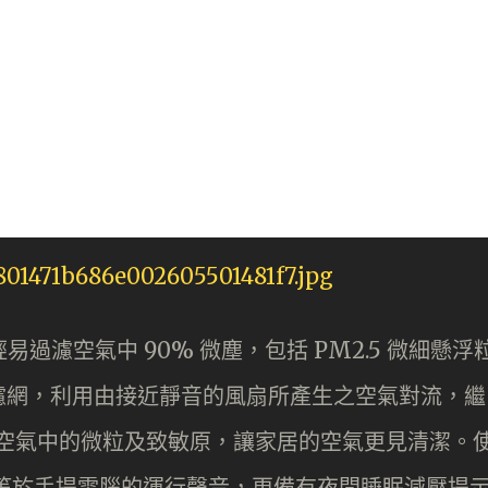
能輕易過濾空氣中 90% 微塵，包括 PM2.5 微細懸浮
濾網，利用由接近靜音的風扇所產生之空氣對流，繼
吸附空氣中的微粒及致敏原，讓家居的空氣更見清潔。
等於手提電腦的運行聲音，更備有夜間睡眠減壓提