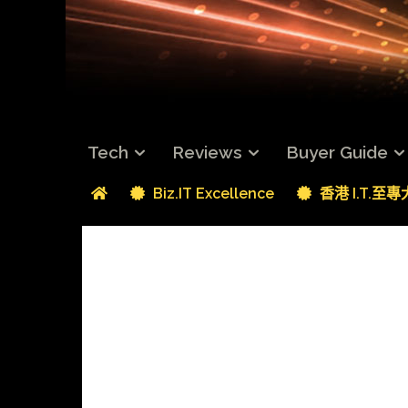
Tech
Reviews
Buyer Guide
Biz.IT Excellence
香港 I.T.至