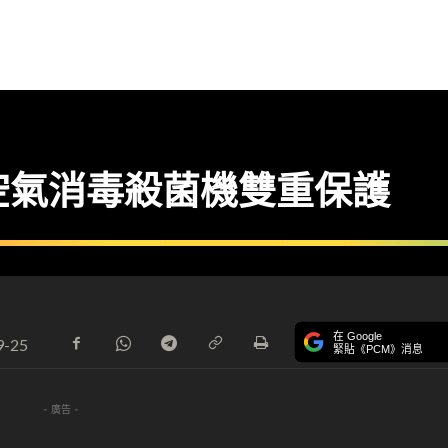
DUO 空氣消毒殺菌機雙重保護
在 Google
9-25
緊貼《PCM》消息
- 廣告 -