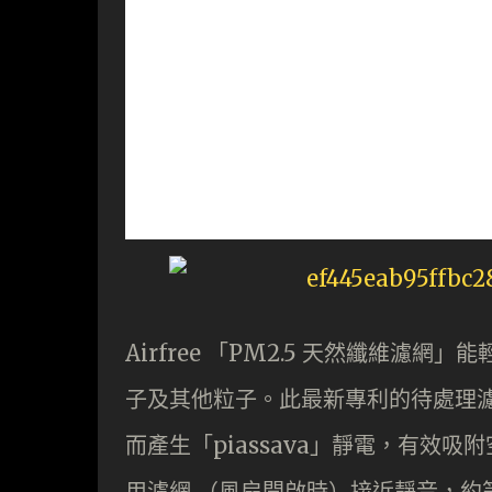
Airfree 「PM2.5 天然纖維濾網」
子及其他粒子。此最新專利的待處理
而產生「piassava」靜電，有效
用濾網 （風扇開啟時）接近靜音，約