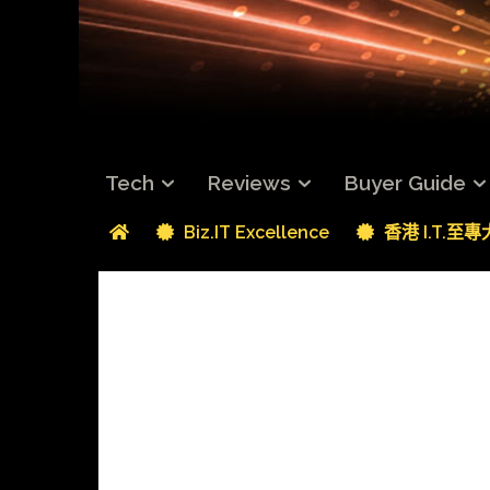
Tech
Reviews
Buyer Guide
Biz.IT Excellence
香港 I.T.至