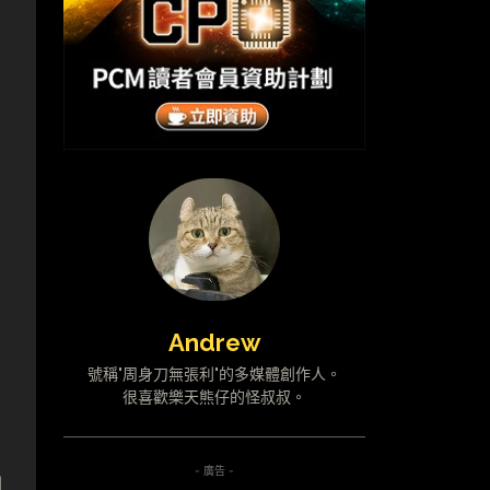
Andrew
號稱"周身刀無張利"的多媒體創作人。
很喜歡樂天熊仔的怪叔叔。
- 廣告 -
由