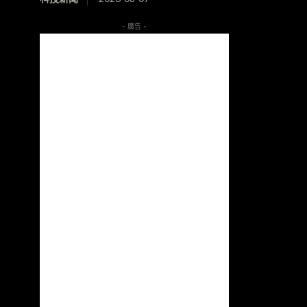
- 廣告 -