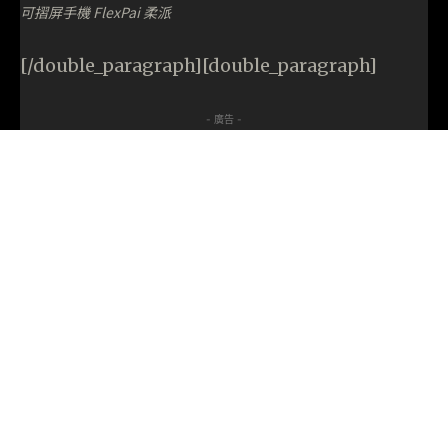
可摺屏手機 FlexPai 柔派
[/double_paragraph][double_paragraph]
- 廣告 -