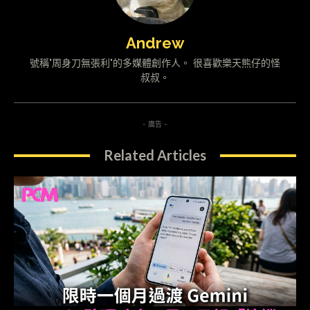
Andrew
號稱"周身刀無張利"的多媒體創作人。 很喜歡樂天熊仔的怪
叔叔。
- 廣告 -
Related Articles