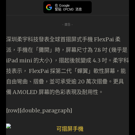
在 Google
緊貼《PCM》消息
- 廣告 -
深圳柔宇科技發表全球首摺屏式手機 FlexPai 柔
派，手機在「攤開」時，屏幕尺寸為 7.8 吋 (幾乎是
iPad mini 的大小) ，摺起後就變成 4.3 吋。柔宇科
技表示， FlexPai 採第二代「蟬翼」軟性屏幕，能
自由彎曲、摺疊，並可承受逾 20 萬次摺疊。更具
備 AMOLED 屏幕的色彩表現及耐用性。
[row][double_paragraph]