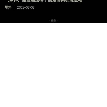
【場料】綾波麗加持！動漫聯乘都玩磁軸
場料
2026-08-08
- 廣告 -