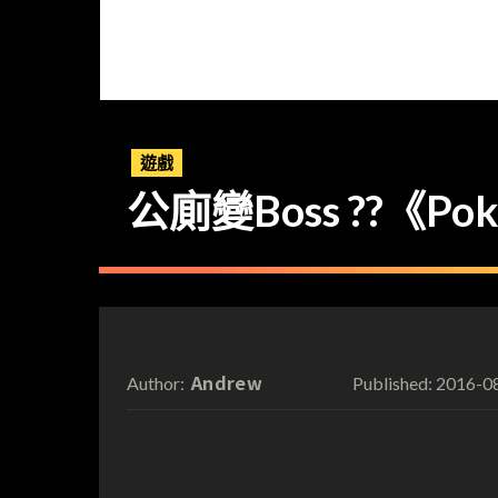
遊戲
公廁變Boss ??《Po
Andrew
2016-0
Author:
Published: