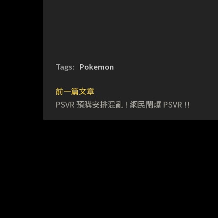
Tags:
Pokemon
前一篇文章
PSVR 預購安排混亂 ! 網民鬧爆 PSVR !!