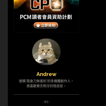
Andrew
號稱"周身刀無張利"的多媒體創作人。
很喜歡樂天熊仔的怪叔叔。
- 廣告 -