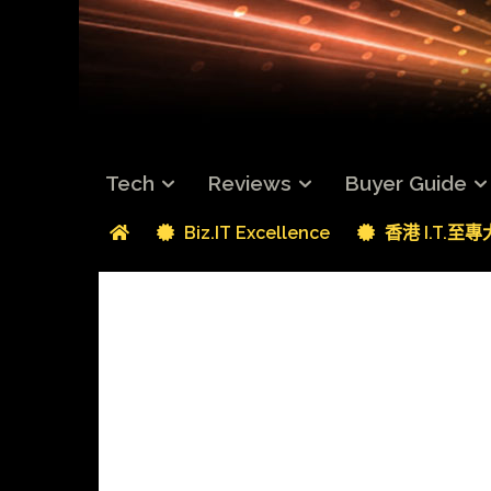
Tech
Reviews
Buyer Guide
Biz.IT Excellence
香港 I.T.至