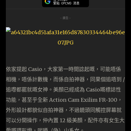
緊貼《PCM》消息
- 廣告 -
依家提起 Casio，大家第一時間諗起嘅，可能唔係
相機，唔係計數機，而係自拍神器，同果個追唔到 /
追嚟都罷就嘅女神。美顏已經成為 Casio嘅標誌性
功能，甚至乎全新 Action Cam Exilim FR-100，
外形設計都貌似自拍神器，不過鏡頭同觸控屏幕就
可以分開操作，仲內置 12 級美顏，配件亦有女生大
愛嘅環形燈，啱晒（偽）山系女。