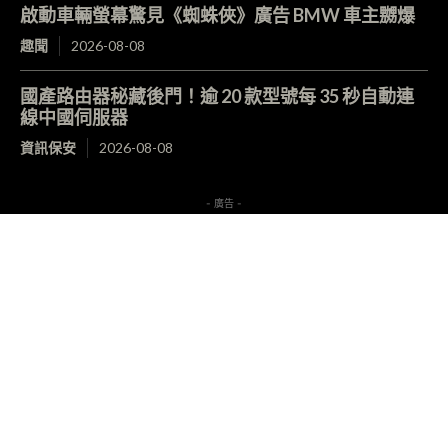
啟動車輛螢幕驚見《蜘蛛俠》廣告 BMW 車主嬲爆
趣聞
2026-08-08
國產路由器秘藏後門！逾 20 款型號每 35 秒自動連
線中國伺服器
資訊保安
2026-08-08
- 廣告 -