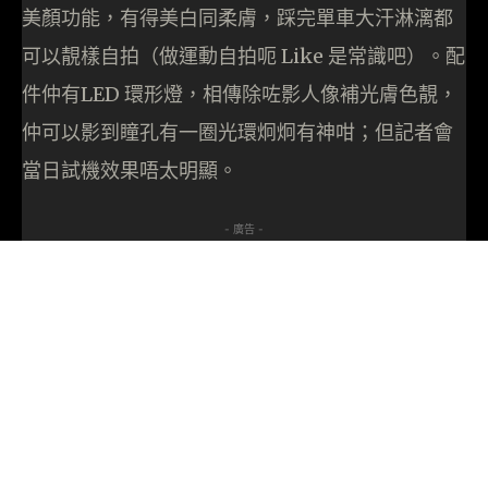
美顏功能，有得美白同柔膚，踩完單車大汗淋漓都
可以靚樣自拍（做運動自拍呃 Like 是常識吧）。配
件仲有LED 環形燈，相傳除咗影人像補光膚色靚，
仲可以影到瞳孔有一圈光環炯炯有神咁；但記者會
當日試機效果唔太明顯。
- 廣告 -