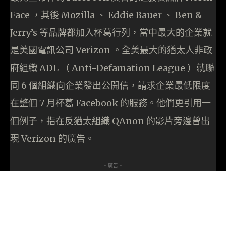
Face ，其後 Mozilla 、 Eddie Bauer 、 Ben &
Jerry’s 等品牌都加入杯葛行列，當中最大的企業就
是美國電訊公司 Verizon 。全美最大的猶太人非政
府組織 ADL （ Anti-Defamation League ）就聯
同 6 個組織向企業發出公開信，請求企業最低限度
在整個 7 月杯葛 Facebook 的服務。他們更引用一
個例子，指在反猶太組織 QAnon 的影片旁邊曾出
現 Verizon 的廣告。
- 廣告 -