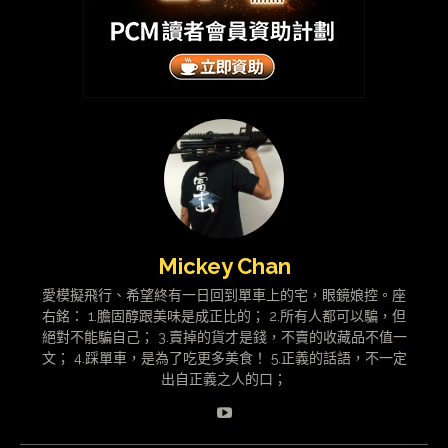
Mickey Chan
愛模擬飛行、希望終有一日回到單車上的宅，眼鏡娘控。座
右銘： 1.膽固醇跟美味是成正比的； 2.所有人都可以騙，但
絕對不能騙自己； 3.賣掉的貨才是錢，不賣的收藏品不值一
文； 4.踩單車，是為了吃更多美食！ 5.正義的話語，不一定
出自正義之人的口；