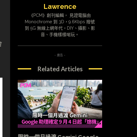
Lawrence
《PCM》創刊編輯， 見證電腦由
的
Monochrome 到 3D，9.6Kbps 撥號
到 5G 無線上網年代，DIY、攝影、影
音、手機樣樣啱玩。
會
- 廣告 -
Related Articles