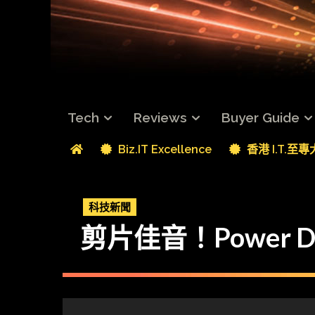
Tech
Reviews
Buyer Guide
Biz.IT Excellence
香港 I.T.至
科技新聞
剪片佳音！Power Di