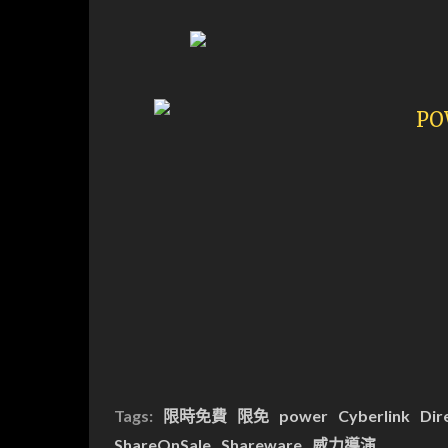
Tags:
限時免費
限免
power
Cyberlink
Dir
ShareOnSale
Shareware
威力導演