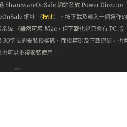
arewareOnSale 網站發放 Power Director
OnSale 網址 （
按此
），按下載及輸入一個運作
統 （雖然可填 Mac，但下載也是只會有 PC 版
 30字長的安裝授權碼。而授權碼及下載連結，也
來也可以重複安裝使用。
- 廣告 -