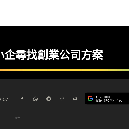
小企尋找創業公司方案
在 Google
2-07
緊貼《PCM》消息
- 廣告 -