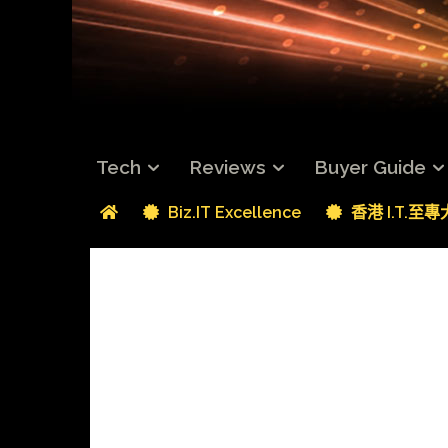
Tech
Reviews
Buyer Guide
Biz.IT Excellence
香港 I.T.至