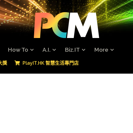
How To
A.I.
Biz.IT
More
專大獎
PlayIT.HK 智慧生活專門店