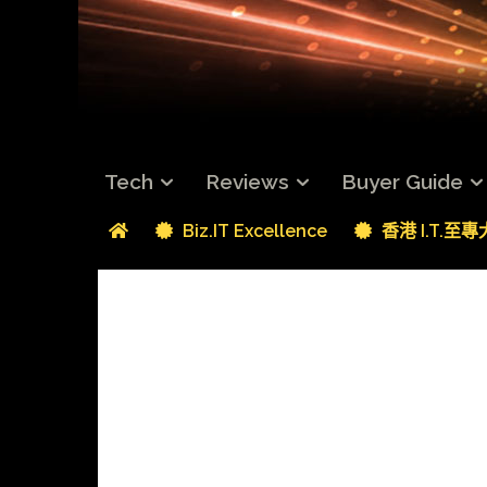
Tech
Reviews
Buyer Guide
Biz.IT Excellence
香港 I.T.至