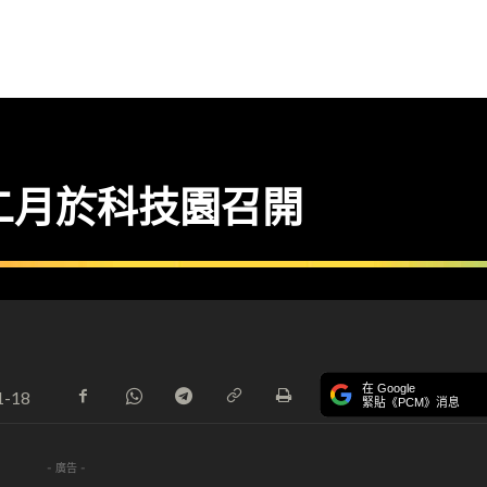
 二月於科技園召開
在 Google
1-18
緊貼《PCM》消息
- 廣告 -