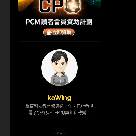
創
的
kaWing
工
從事科技教育報導逾十年，見證香港
電子學習及STEM的興起和轉變。
- 廣告 -