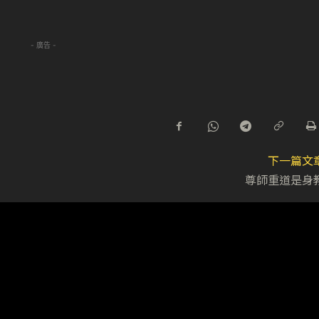
- 廣告 -
下一篇文
尊師重道是身