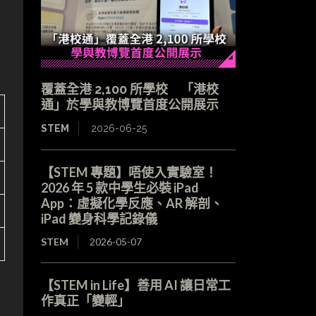
覆蓋全港 2,100 所學校 「港校
通」於學與教博覽首度公開展示
STEM
2026-06-25
【STEM 專題】唔使入實驗室！
2026 年 5 款中學生必裝 iPad
App：虛擬化學反應、AR 解剖、
iPad 變身科學記錄儀
STEM
2026-05-07
【STEM in Life】善用 AI 讓日常工
作真正「變輕」