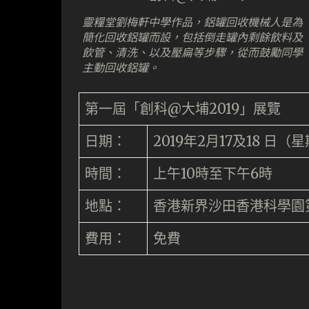
靈糧堂劉梅軒中學作品，鋁罐回收機械人是為
簡化回收鋁罐而設，包括倒走罐內剩餘飲料及
飲管、清洗、以及壓扁等步驟，從而鼓勵同學
主動回收鋁罐。
第一屆「創科@大埔2019」展覽
日期：
2019年2月17及18 日
時間：
上午10時至下午6時
地點：
香港新界沙田香港科學園
費用：
免費