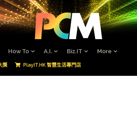
How To
A.I.
Biz.IT
More
專大獎
PlayIT.HK 智慧生活專門店