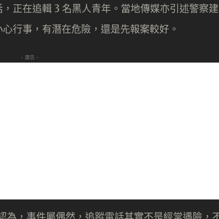
，正在追輯 3 名黑人青年。當地傳媒亦引述警察建
小心行事，有潛在危險，還是先報案較好。
- 廣告 -
anna 認為，事件屬偶然，追蹤電話其實不是經常遇險，