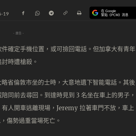
在 Google
6-19
緊貼《PCM》消息
- 廣告 -
軟件確定手機位置，或可撿回電話。但加拿大有青年
追討時遭槍殺。
期在安大略省倫敦市坐的士時，大意地遺下智能電話。其後
陪同前去尋回。到達時見到 3 名坐在車上的男子，
人開車逃離現場，Jeremy 拉著車門不放，車上
倒地，傷勢過重當場死亡。