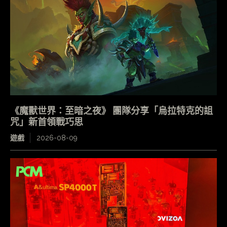
《魔獸世界：至暗之夜》 團隊分享「烏拉特克的詛
咒」新首領戰巧思
遊戲
2026-08-09