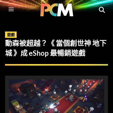
遊戲
動森被超越？《 當個創世神 地下
城 》成 eShop 最暢銷遊戲