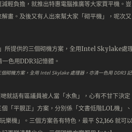
庭減輕負擔，就推出特惠電腦推廣等大家買平機。豈
來解畫。及後又有人出來幫大家「砌平機」，呢次又
機方案，全用 Intel Skylake 處理器，亦清一色用 DDR3 記
」佢哋就話有區議員被人當「水魚」，心有不甘下決定
個「平靚正」方案，分別係「文書低階LOL機」、
樂機」。三個方案各有特色，最平 $2,166 就可