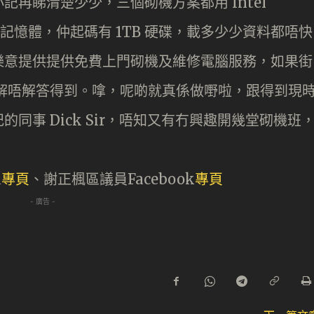
再睇清楚少少，三個砌機方案都用 Intel
R 4記憶體，仲起碼有 1TB 硬碟，載多少少資料都唔快
樂意提供提供免費上門砌機及維修電腦服務，如果街
睇解唔解答得到。嗱，呢啲就真係做嘢啦，跟得到現
同事 Dick Sir，唔知又有冇興趣開幾堂砌機班
k
專頁
、謝正楓區議員Facebook
專頁
- 廣告 -