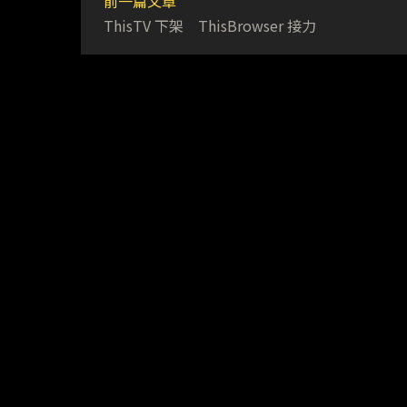
前一篇文章
ThisTV 下架 ThisBrowser 接力