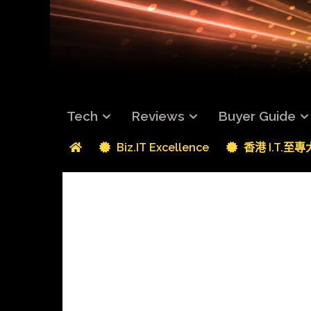
Tech
Reviews
Buyer Guide
Biz.IT Excellence
香港 I.T.至