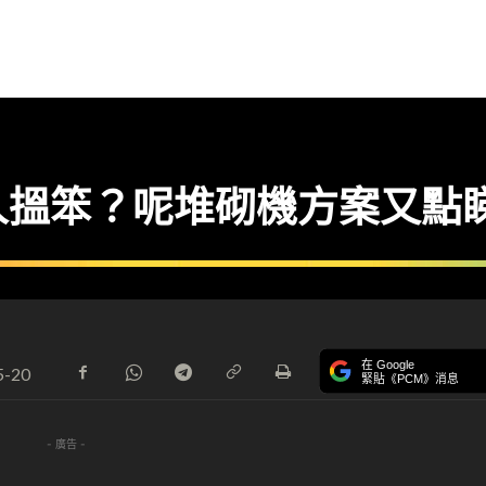
人搵笨？呢堆砌機方案又點
在 Google
5-20
緊貼《PCM》消息
- 廣告 -