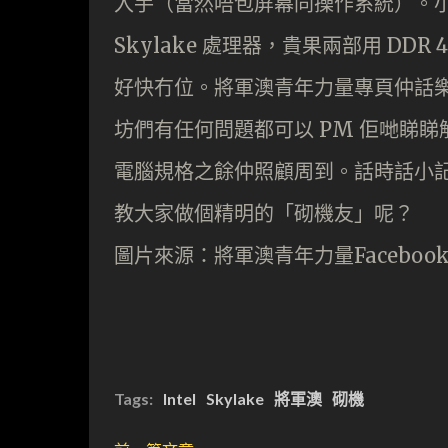
入手（當然唔包屏幕同操作系統）。小記
Skylake 處理器，貴果兩部用 DD
好快冇位。將軍澳青年力量專頁仲話
坊們有任何問題都可以 PM 佢哋睇
電腦規格之餘仲照顧周到。話時話小記的
教大家做個精明的「砌機友」呢？
圖片來源：將軍澳青年力量Faceboo
Tags:
Intel
Skylake
將軍澳
砌機