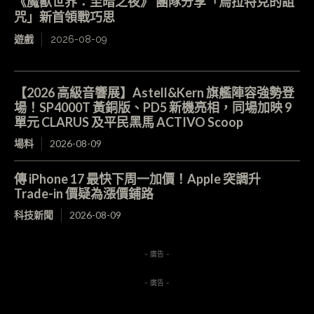
《魔獸世界：至暗之夜》 團隊分享「烏拉特克的詛
咒」新首領戰巧思
遊戲
2026-08-09
【2026 高級音響展】Astell&Kern 旗艦陣容強勢登
場！SP4000T 黃銅版、PD5 新機亮相，同場加映 9
單元 CLARUS 及平民黑馬 ACTIVO Scoop
場料
2026-08-09
傳 iPhone 17 最快下周一加價！Apple 突調升
Trade-in 價疑為漲價鋪路
科技新聞
2026-08-09
- 廣告 -
- 廣告 -