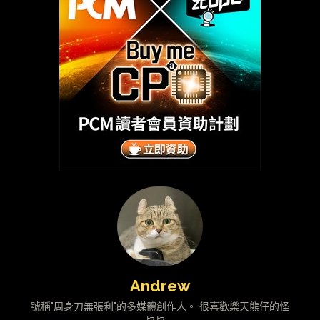
Andrew
號稱"周身刀無張利"的多媒體創作人。 很喜歡樂天熊仔的怪