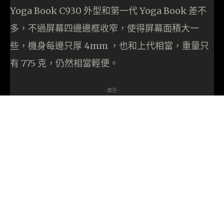
Yoga Book C930 外型和第一代 Yoga Book 差不
多，不過屏幕四邊邊框收窄，使得屏幕面積大一
些，機身每邊只厚 4mm ，也和上代相當，重量只
有 775 克，仍然相當輕便。
- 廣告 -