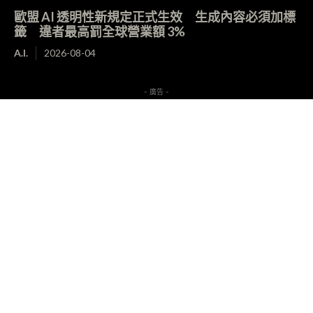
歐盟 AI 透明性新規定正式生效 生成內容必須加標
籤 違者最高罰全球營業額 3%
A.I.
2026-08-04
- 廣告 -