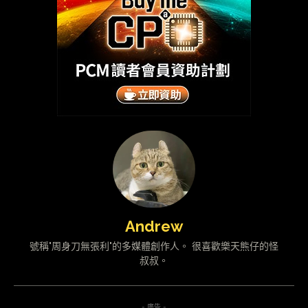
Andrew
號稱"周身刀無張利"的多媒體創作人。 很喜歡樂天熊仔的怪
叔叔。
- 廣告 -