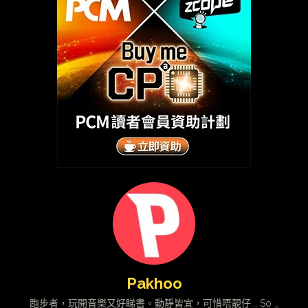
Pakhoo
跑步者，玩開音樂又好睇書。動靜皆宜，可惜唔靚仔... So _