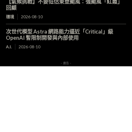
【氣候挑戰】不要低估東登颱風：強颱風「紅霞」
回顧
環境
2026-08-10
次世代模型 Astra 網路能力逼近「Critical」級
OpenAI 暫限制開發與內部使用
A.I.
2026-08-10
- 廣告 -