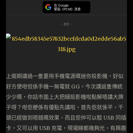
在 Google
緊貼《PCM》消息
- 廣告 -
上兩期講過一隻要用手機電源嘅迷你投影機，好似
好方便咁但係手機一無電就 GG。今次講返隻傳統
少少嘅，你話市面上大把細投影機啦點解唔講大牌
子呀？咁佢梗係有優點先講啦，首先佢就係平，千
頭已經做到唔錯嘅效果，而且佢仲可以駁 USB 同插
卡，又可以用 USB 充電，現場睇都幾夠光，有興趣