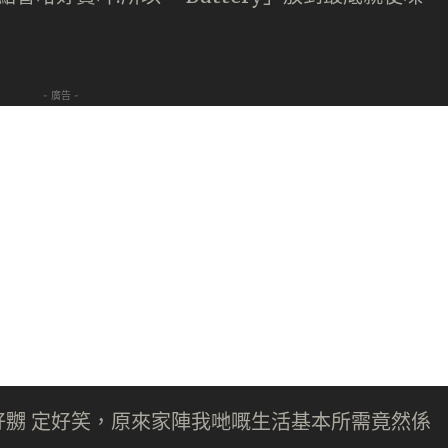
- 廣告 -
嬲 定好笑，原來家陣我哋嘅生活基本所需竟然係