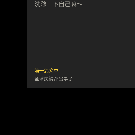
洗滌一下自己嘛～
前一篇文章
全球民調都出事了