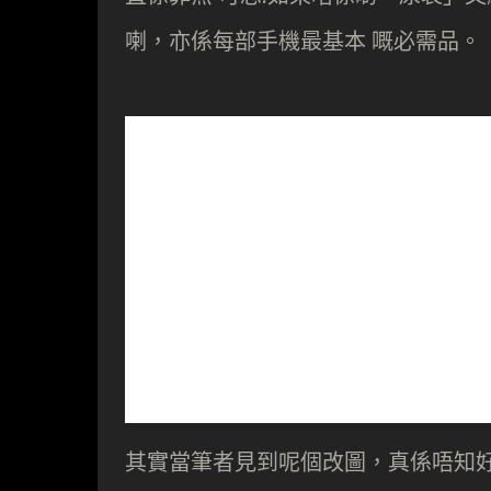
喇，亦係每部手機最基本 嘅必需品。
其實當筆者見到呢個改圖，真係唔知好