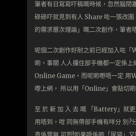
筆者有日寫寫吓稿嘅時候，忽然腦閉塞
碌碌吓就見到有人 Share 咗一張改圖，係來
的需求層次理論」嘅二次創作，筆者
呢個二次創作好耐之前已經加入咗「Wi-
啲，事關 人人攞住部手機都一定係上網㗎啦
Online Game，而呢啲嘢唔一定 
嚟上網， 所以用「Online」會貼切
至 於 新 加 入 去 嘅 「Batter
用唔到，咁 同無帶部手機有咩分 別?
直係罪無 可恕!如果唔係啲「尿袋」又點