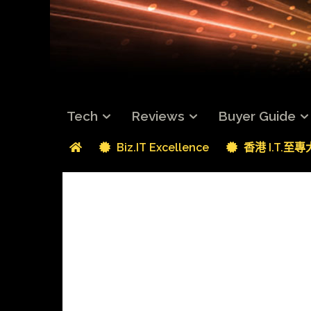
Tech
Reviews
Buyer Guide
Biz.IT Excellence
香港 I.T.至