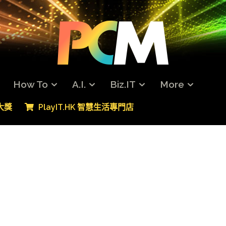
How To
A.I.
Biz.IT
More
專大獎
PlayIT.HK 智慧生活專門店