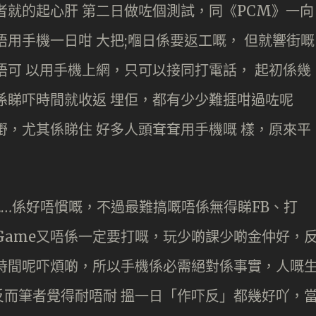
於是筆者就的起心肝 第二日做咗個測試，同《PCM》一向
唔用手機一日咁 大把;嗰日係要返工嘅， 但就響街嘅
唔可 以用手機上網，只可以接同打電話， 起初係幾
係睇吓時間就收返 埋佢，都有少少難捱咁過咗呢
嘢，尤其係睇住 好多人頭耷耷用手機嘅 樣，原來平
…係好唔慣嘅，不過最難搞嘅唔係無得睇FB、打
Game又唔係一定要打嘅，玩少啲課少啲金仲好，
時間呢吓煩啲，所以手機係必需絕對係事實，人嘅
而筆者覺得耐唔耐 搵一日「作吓反」都幾好吖，