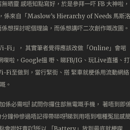
無晒靈 感唔知點寫好，於是參拜一吓 FB 大神啦，
自「Maslow’s Hierarchy of Needs 馬斯
唔係想探討呢個理論，而係想講吓二次創作嘅改圖。
Fi」， 其實筆者覺得應該改做「Online」會啱
，Google搵 嘢、睇FB/IG、玩Live直播、打
用Wi-Fi至做到，當行緊街、搭 緊車就梗係用流動網絡
啲嘅。
y」就更加係必需啦! 試問你攞住部無電嘅手機， 著唔到即
分分鐘仲慘過唔記得帶𠻹呀!睇到用唔到嗰種冤屈感
會咁好賣吖!所以 「Battery」放到最底就梗㗎