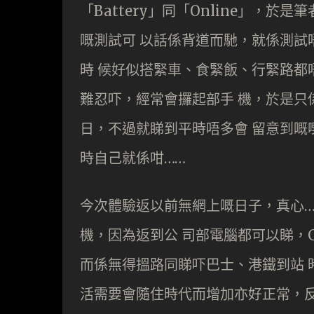
「Battery」同「Online」，
嘅測試可 以話係背道而馳，就係測試
時 候好似搭緊車、食緊飯、行緊路都
難忍吓，經常會攞起部手 機，於是只
日，不過就睇到平時唔多會 留意到嘅
時自己就係咁……
今次體驗返以前無網上嘅日子，真心…
機，因為返到公 司部電腦都可以睇，
而係無得搵路同睇吓巴士、港鐵到站 
活需要會隨住時代而增加亦好正常，反