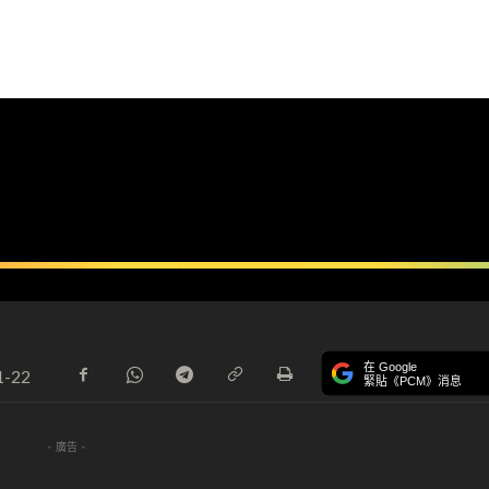
在 Google
1-22
緊貼《PCM》消息
- 廣告 -