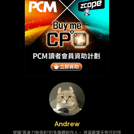
Andrew
號稱"周身刀無張利"的多媒體創作人。 很喜歡樂天熊仔的怪