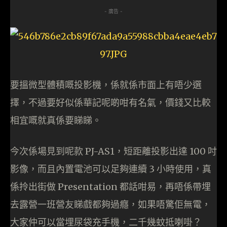
- 廣告 -
要搵微型體積嘅投影機，係就係市面上有唔少選
擇，不過要好似係華記呢啲咁有名氣，價錢又比較
相宜嘅就真係要睇睇。
今次係場見到呢款 PJ-AS1，短距離投影出達 100 吋
影像，而且內置電池可以足夠連續 3 小時使用，真
係拎出街做 Presentation 都話咁易，再唔係帶埋
去露營一班營友睇戲都夠過癮，如果唔驚佢無電，
大家仲可以當埋尿袋充手機，二千幾蚊抵喇啩？