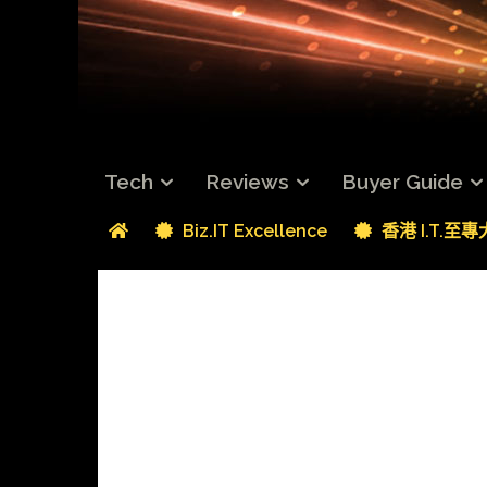
Tech
Reviews
Buyer Guide
Biz.IT Excellence
香港 I.T.至