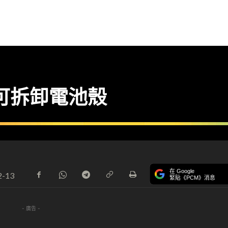
it 可拆卸電池殼
在 Google
2-13
緊貼《PCM》消息
- 廣告 -