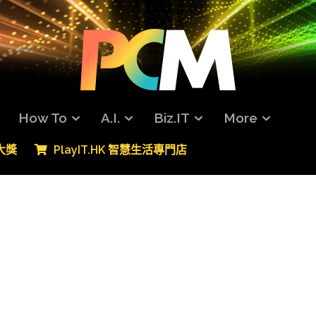
How To
A.I.
Biz.IT
More
專大獎
PlayIT.HK 智慧生活專門店