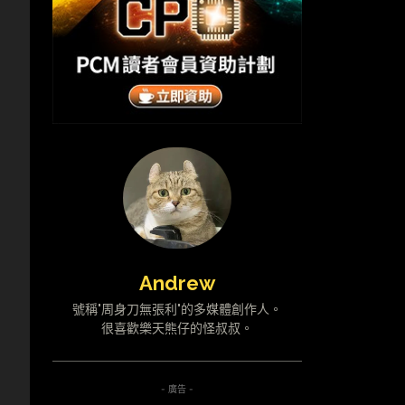
。
Andrew
號稱"周身刀無張利"的多媒體創作人。
很喜歡樂天熊仔的怪叔叔。
- 廣告 -