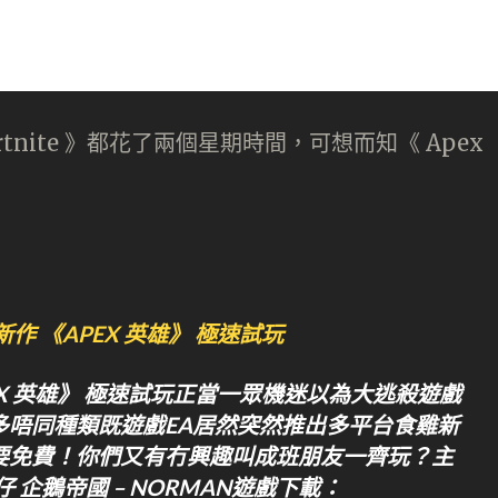
tnite 》都花了兩個星期時間，可想而知《 Apex
作 《APEX 英雄》 極速試玩
EX 英雄》 極速試玩正當一眾機迷以為大逃殺遊戲
多唔同種類既遊戲EA居然突然推出多平台食雞新
仲要免費！你們又有冇興趣叫成班朋友一齊玩？主
 企鵝帝國 – NORMAN遊戲下載：