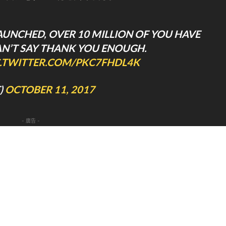
AUNCHED, OVER 10 MILLION OF YOU HAVE
AN’T SAY THANK YOU ENOUGH.
C.TWITTER.COM/PKC7FHDL4K
)
OCTOBER 11, 2017
- 廣告 -