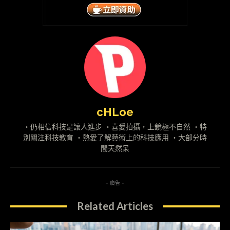
cHLoe
・仍相信科技是讓人進步 ・喜愛拍攝，上鏡極不自然 ・特
別關注科技教育 ・熱愛了解藝術上的科技應用 ・大部分時
間天然呆
- 廣告 -
Related Articles