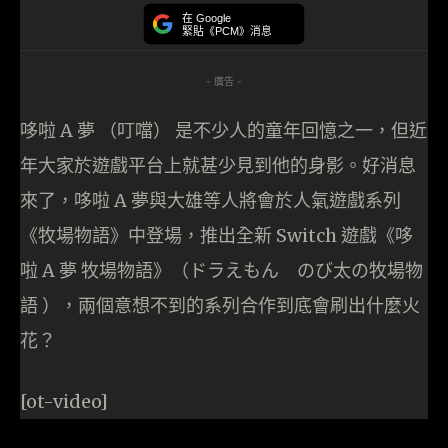
在 Google
緊貼《PCM》消息
- 廣告 -
哆啦 A 夢 （叮噹） 是不少人的童年回憶之一，但近
年大家於遊戲平台上就甚少見到他的身影。好消息
來了，哆啦 A 夢與大雄等人將會於人氣遊戲系列
《牧場物語》中登場，推出全新 Switch 遊戲《哆
啦 A 夢 牧場物語》（ドラえもん のび太の牧場物
語 ），兩個意想不到的系列合作到底會刷出什麼火
花？
[ot-video]