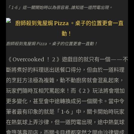
「 1-6 」這一關開始時以為很容易..誰知道一道閃電出現。
廚師殺到鬼屋焗 Pizza 。桌子的位置更會一直動！
《 Overcooked ！ 2 》遊戲目的就只有一個——不
斷將煮好的料理送出送餐口得分，但由於一道料理
的烹飪方法極為複雜，動不動廚房就會混亂起來，
玩家們隨時互相咒罵起來！而《 2 》玩法將會增加
更多變化，甚至會中途轉換成另一個關卡。當中令
筆者最有印象的就是「 1-6 」中，關卡開始時玩家
在熱氣球上弄沙律，但一道閃電出現，途中熱氣球
會墮落壽司店，而關卡目標都突然之間由沙律變成