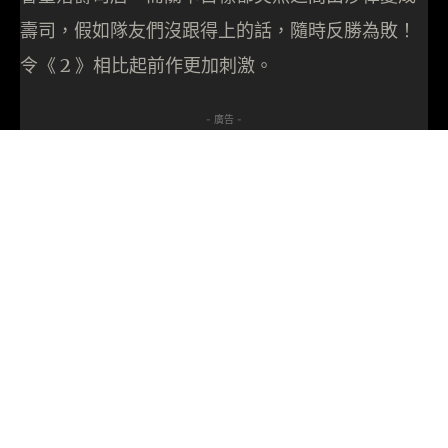
壽司，假如隊友們沒跟得上的話，隨時反勝為敗！
令《 2 》相比起前作更加刺激。
- 廣告 -