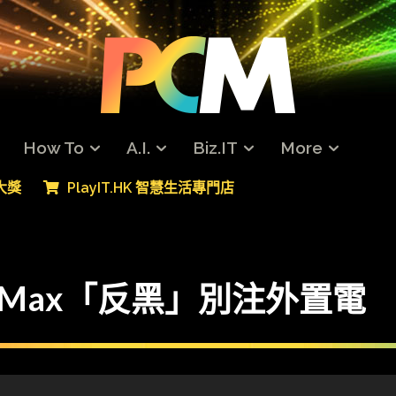
How To
A.I.
Biz.IT
More
專大獎
PlayIT.HK 智慧生活專門店
rMax「反黑」別注外置電