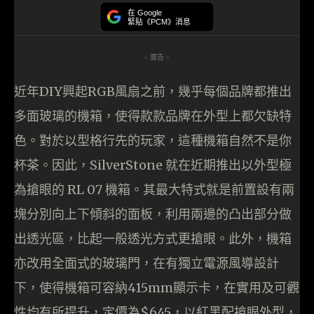
在 Google
緊貼《PCM》消息
- 廣告 -
近年DIY興起RGB風扇之前，幾乎每個品牌都推出
多面玻璃的機箱，使得款款品牌在外型上都欠缺特
色。對於以型格行先的玩家，這種機箱自然不是你
杯茶。因此，SilverStone 就在近期推出以外型極
為搶眼的 RL 07 機箱。其最大特式就是前置設有兩
塊分別向上下傾斜的面板，利用兩邊的凸出部分做
出透光區，比起一般透光方式更搶眼。此外，機箱
亦改用全面式的玻璃門，在有獨立電源風導設計
下，使得機箱可容納415mm顯示卡，在實用及可觀
性均有所提升，定價為$645，以紅黑配搶眼外型，