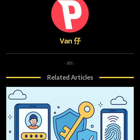
Van 仔
- 廣告 -
Related Articles