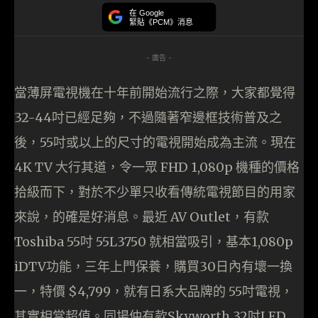
在 Google
緊貼《PCM》消息
- 廣告 -
當薄屏電視機在十年前開始流行之際，大家都覺得
32-44吋已經足夠，不過隨著窄邊框技術普及之
後，55吋或以上的尺寸的電視開始成為主流。現在
4K TV 大行其道，令一眾 FHD 1,080p 機種的價格
拾級而下，對於不少單只收看傳統電視節目的用家
來說，的確是好消息。最近 AV Outlet，有款
Toshiba 55吋 55L3750 就相當吸引，基本1,080p
iDTV功能，三年上門保養，購買30日內有壞一換
一，特價 $4,799，就有日系大品牌的 55吋電視，
其實相當超值。同場仲有款Skyworth 32吋LED