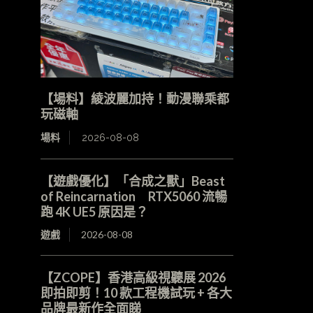
【場料】綾波麗加持！動漫聯乘都
玩磁軸
場料
2026-08-08
【遊戲優化】「合成之獸」Beast
of Reincarnation RTX5060 流暢
跑 4K UE5 原因是？
遊戲
2026-08-08
【ZCOPE】香港高級視聽展 2026
即拍即剪！10 款工程機試玩 + 各大
品牌最新作全面睇