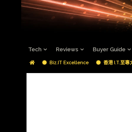
Tech
Reviews
Buyer Guide
Biz.IT Excellence
香港 I.T.至