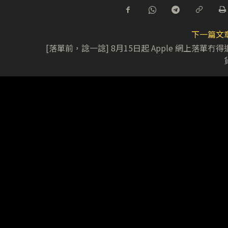
下一篇文
[落單前，諗一諗] 8月15日起 Apple 網上落單冇得