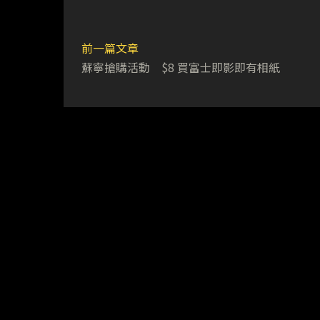
前一篇文章
蘇寧搶購活動 $8 買富士即影即有相紙