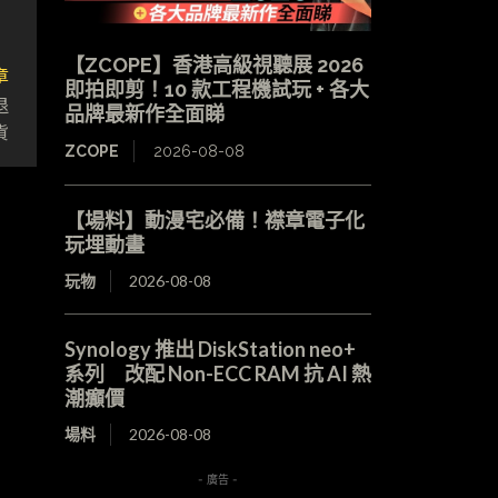
【ZCOPE】香港高級視聽展 2026
章
即拍即剪！10 款工程機試玩 + 各大
退
品牌最新作全面睇
貨
ZCOPE
2026-08-08
【場料】動漫宅必備！襟章電子化
玩埋動畫
玩物
2026-08-08
Synology 推出 DiskStation neo+
系列 改配 Non-ECC RAM 抗 AI 熱
潮癲價
場料
2026-08-08
- 廣告 -