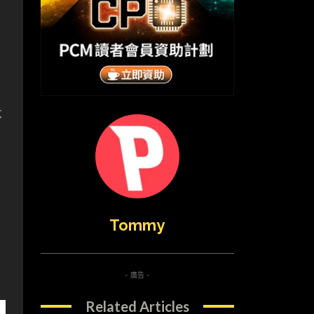
不
、
Tommy
- 廣告 -
Related Articles