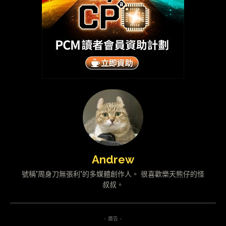
Andrew
號稱"周身刀無張利"的多媒體創作人。 很喜歡樂天熊仔的怪
叔叔。
- 廣告 -