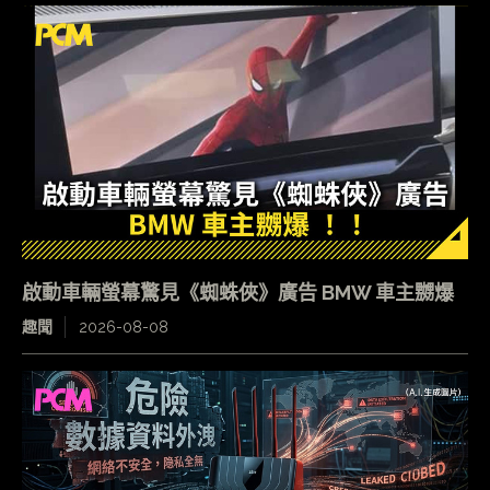
啟動車輛螢幕驚見《蜘蛛俠》廣告 BMW 車主嬲爆
趣聞
2026-08-08