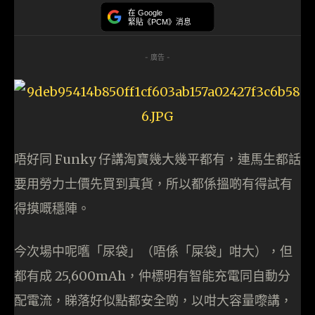
在 Google
緊貼《PCM》消息
- 廣告 -
唔好同 Funky 仔講淘寶幾大幾平都有，連馬生都話
要用勞力士價先買到真貨，所以都係搵啲有得試有
得摸嘅穩陣。
今次場中呢嚿「尿袋」（唔係「屎袋」咁大），但
都有成 25,600mAh，仲標明有智能充電同自動分
配電流，睇落好似點都安全啲，以咁大容量嚟講，