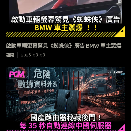
啟動車輛螢幕驚見《蜘蛛俠》廣告 BMW 車主嬲爆
趣聞
2026-08-08