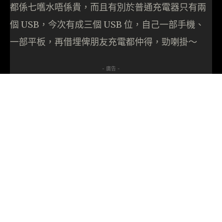
都係七嚿水唔係貴，而且有別於普通充電器只有兩
個 USB，今次有成三個 USB 位，自己一部手機、
一部平板，再借埋俾朋友充電都仲得，勁喇掛～
- 廣告 -