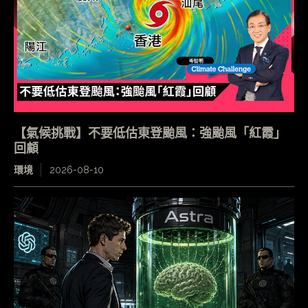
【氣候挑戰】不要低估東登颱風：強颱風「紅霞」
回顧
環境
2026-08-10