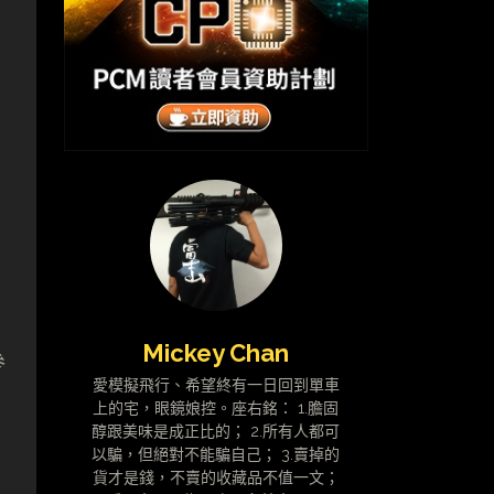
Mickey Chan
參
愛模擬飛行、希望終有一日回到單車
上的宅，眼鏡娘控。座右銘： 1.膽固
醇跟美味是成正比的； 2.所有人都可
以騙，但絕對不能騙自己； 3.賣掉的
貨才是錢，不賣的收藏品不值一文；