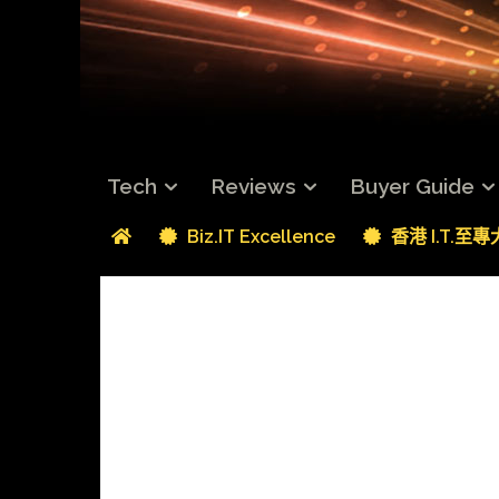
Tech
Reviews
Buyer Guide
Biz.IT Excellence
香港 I.T.至