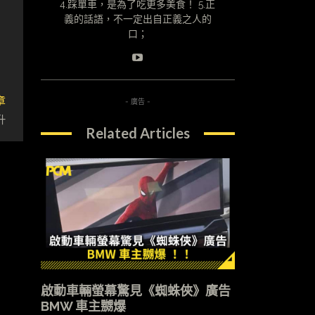
4.踩單車，是為了吃更多美食！ 5.正
義的話語，不一定出自正義之人的
口；
章
- 廣告 -
升
Related Articles
啟動車輛螢幕驚見《蜘蛛俠》廣告
BMW 車主嬲爆