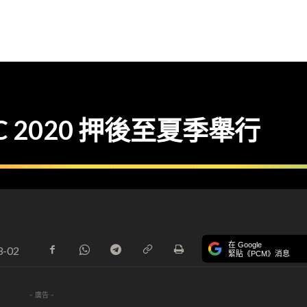
 2020 押後至夏季舉行
在 Google
3-02
緊貼《PCM》消息
- 廣告 -