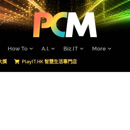
How To
A.I.
Biz.IT
More
專大獎
PlayIT.HK 智慧生活專門店