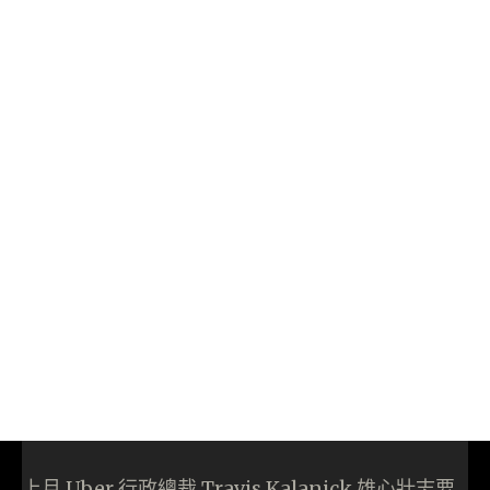
上月 Uber 行政總裁 Travis Kalanick 雄心壯志要