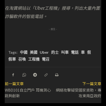
在淘寶網站以「Uber工程機」搜尋，列出大量內置
詐騙軟件的智能電話。
- 廣告 -
Tags:
中國
美國
Uber
的士
叫車
電話
車
假
假單
召喚
工程機
電召
前一篇文章
下一篇文章
WBD101自立門戶 耳機測心
網絡攻擊疑受國家資助，專
跳夠創新
攻東南亞政府