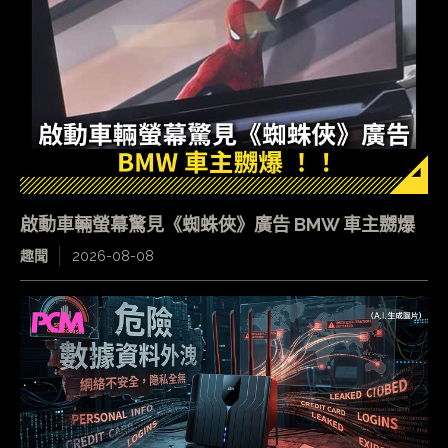
啟動車輛螢幕驚見《蜘蛛俠》廣告 BMW 車主嬲爆
趣聞
2026-08-08