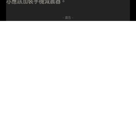
亦應該加裝手機減震器。
- 廣告 -