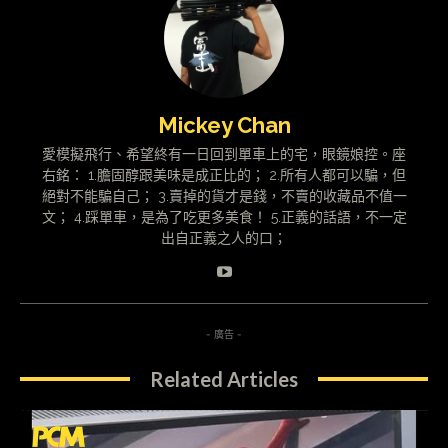
Mickey Chan
愛模擬飛行、希望終有一日回到單車上的宅，眼鏡娘控。座
右銘： 1.膽固醇跟美味是成正比的； 2.所有人都可以騙，但
絕對不能騙自己； 3.賣掉的貨才是錢，不賣的收藏品不值一
文； 4.踩單車，是為了吃更多美食！ 5.正義的話語，不一定
出自正義之人的口；
- 廣告 -
Related Articles