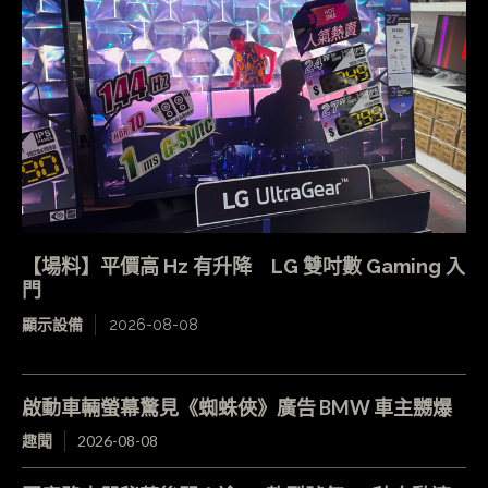
【場料】平價高 Hz 有升降 LG 雙吋數 Gaming 入
門
顯示設備
2026-08-08
啟動車輛螢幕驚見《蜘蛛俠》廣告 BMW 車主嬲爆
趣聞
2026-08-08