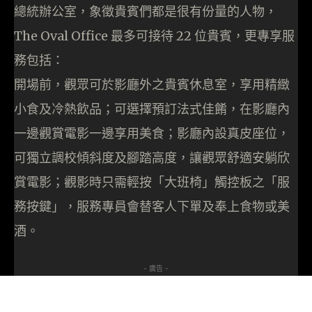
總統辦公室，象徵貴賓們都是很有份量的人物，
The Oval Office 最多可接待 22 位貴賓，更專享服
務包括：
開場前，觀眾可於影廳外之貴賓休息室，享用精緻
小食及冷熱飲品；可選擇預訂法式佳餚，在影廳內
一邊觀賞電影一邊享用美食；影廳內設真皮座位，
可獨立調校傾斜度及腳踏高度，讓觀眾舒適安躺欣
賞電影；觀影時只需輕按「大班椅」觸控板之「服
務按鍵」，服務專員會替客人下單及奉上食物或美
酒。
- 廣告 -