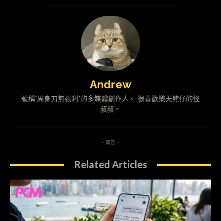
Andrew
號稱"周身刀無張利"的多媒體創作人。 很喜歡樂天熊仔的怪
叔叔。
- 廣告 -
Related Articles