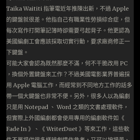
Taika Waititi 指筆電近年推陳出新，不過 Apple
的鍵盤就很差。他指自己有職業性勞損綜合症，但
每次寫作打開筆記簿時卻需要弓起背子。他更認為
美國編劇工會應該採取切實行動，要求廠商修正一
下鍵盤。
可能大家會認為既然那麼不滿，何不干脆改用 PC
，換個外置鍵盤來工作？不過美國電影業界普遍採
用 Apple 電腦工作，而經常到不同地方工作的話多
帶一個大鍵盤也非常不便。另外，很多人以為編劇
只是用 Notepad 、 Word 之類的文書處理軟件，
但實際上外國編劇都會使用專用的編劇軟件如《
Fade In 》、《 WriterDuet 》等來工作，這些軟
件不單提供很多樣辨劇情作參考，又可以按場景、