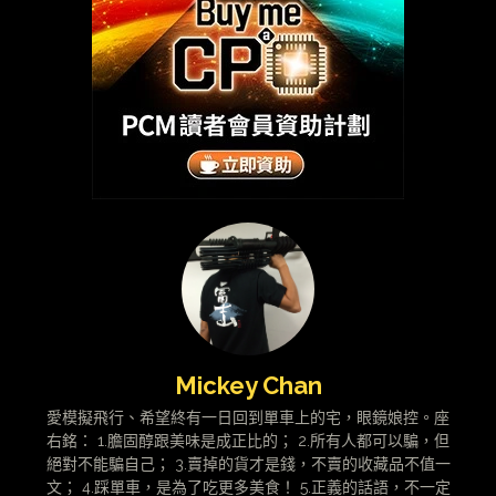
Mickey Chan
愛模擬飛行、希望終有一日回到單車上的宅，眼鏡娘控。座
右銘： 1.膽固醇跟美味是成正比的； 2.所有人都可以騙，但
絕對不能騙自己； 3.賣掉的貨才是錢，不賣的收藏品不值一
文； 4.踩單車，是為了吃更多美食！ 5.正義的話語，不一定