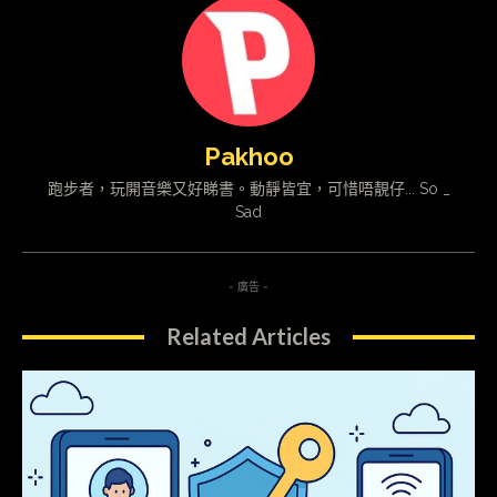
Pakhoo
跑步者，玩開音樂又好睇書。動靜皆宜，可惜唔靚仔... So _
Sad
- 廣告 -
Related Articles