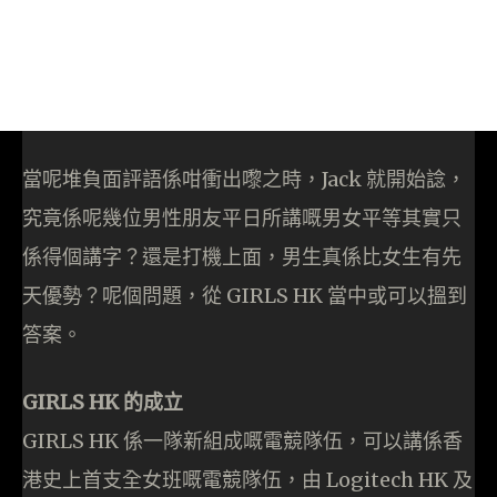
當呢堆負面評語係咁衝出嚟之時，Jack 就開始諗，
究竟係呢幾位男性朋友平日所講嘅男女平等其實只
係得個講字？還是打機上面，男生真係比女生有先
天優勢？呢個問題，從 GIRLS HK 當中或可以搵到
答案。
GIRLS HK 的成立
GIRLS HK 係一隊新組成嘅電競隊伍，可以講係香
港史上首支全女班嘅電競隊伍，由 Logitech HK 及