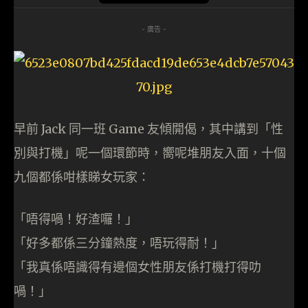
- 廣告 -
早前 Jack 同一班 Game 友傾開偈，其中講到「性
別與打機」呢一個環節時，嚮呢堆朋友入面，十個
九個都係咁樣睇女玩家：
「唔得喎！好渣囉！」
「好多都係三分鐘熱度，唔玩得耐！」
「我真係唔識得有邊個女性朋友係打機打得叻
喎！」