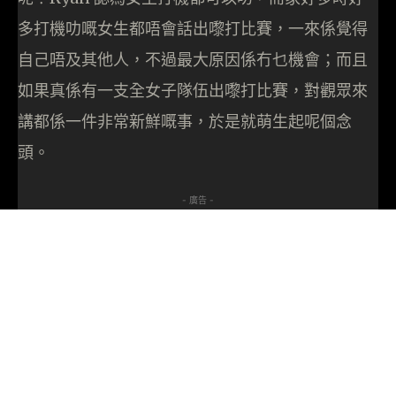
多打機叻嘅女生都唔會話出嚟打比賽，一來係覺得
自己唔及其他人，不過最大原因係冇乜機會；而且
如果真係有一支全女子隊伍出嚟打比賽，對觀眾來
講都係一件非常新鮮嘅事，於是就萌生起呢個念
頭。
- 廣告 -