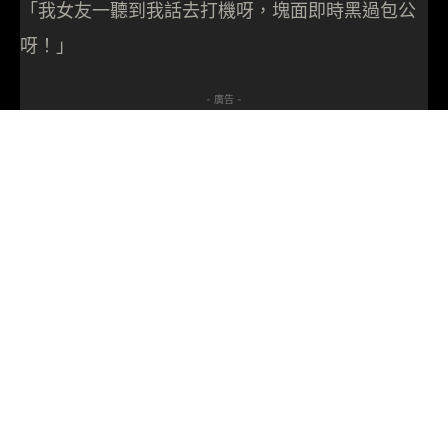
「我女友一聽到我話去打機呀，塊面即時黑過包公
呀！」
- 廣告 -