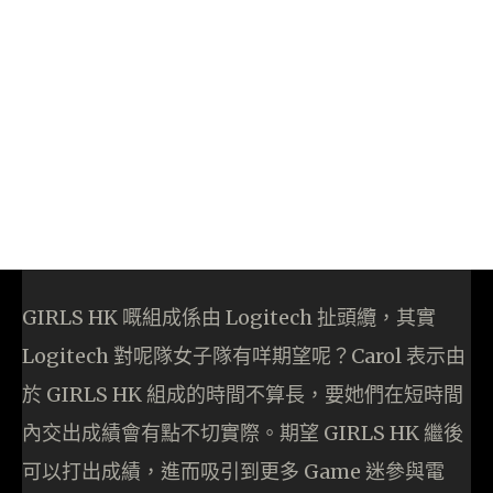
GIRLS HK 嘅組成係由 Logitech 扯頭纜，其實
Logitech 對呢隊女子隊有咩期望呢？Carol 表示由
於 GIRLS HK 組成的時間不算長，要她們在短時間
內交出成績會有點不切實際。期望 GIRLS HK 繼後
可以打出成績，進而吸引到更多 Game 迷參與電