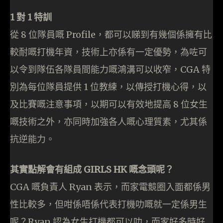
1 對 1 特訓
從 8 位隊員嘅 Profile，都可以睇到有幾個係擁有比
較耐嘅打機年資，技術上亦係有一定優勢，為咗可
以令到隊伍各隊員間能力嘅鴻溝可以收窄，CGA 特
別為每位隊員提供 1 位教練，以傳授打機心得，以
及比賽嘅注意事項，以期可以有效地提高 8 位女生
嘅技術之外，亦同時加強各人嘅心理質素，尤其係
抗逆能力。
其實點解會有組成 GIRLS HK 嘅念頭呢？
CGA 嘅負責人 Ryan 表示，而家電競圈入面都係男
性比較多，但咁係唔係代表打機叻嘅就一定係男生
呢？Ryan 認為女生打機都可以叻，而家好多時好