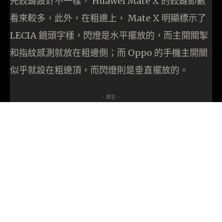
先鉸鏈設計不一樣， Huawei Mate X 的鉸鏈節數
看來較多，此外，在粗邊上， Mate X 明顯標示了
LECIA 鏡頭字樣，閃燈是水平擺放的，而主開關掣
和指紋感測就放在粗邊側；而 Oppo 的手機主開關
似乎就設在粗邊頂，而閃燈則是垂直擺放的。
- 廣告 -