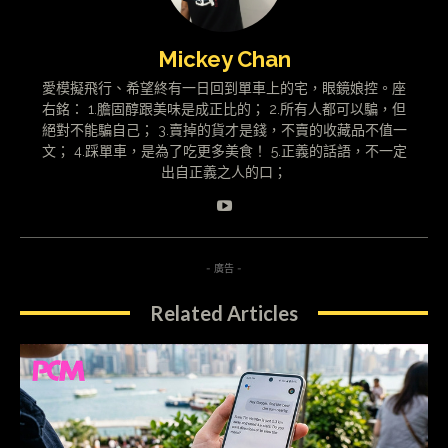
Mickey Chan
愛模擬飛行、希望終有一日回到單車上的宅，眼鏡娘控。座
右銘： 1.膽固醇跟美味是成正比的； 2.所有人都可以騙，但
絕對不能騙自己； 3.賣掉的貨才是錢，不賣的收藏品不值一
文； 4.踩單車，是為了吃更多美食！ 5.正義的話語，不一定
出自正義之人的口；
- 廣告 -
Related Articles