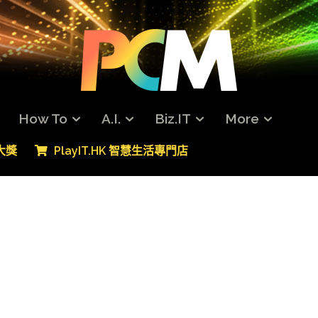
How To
A.I.
Biz.IT
More
專大獎
PlayIT.HK 智慧生活專門店