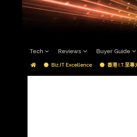
Tech
Reviews
Buyer Guide
Biz.IT Excellence
香港 I.T.至