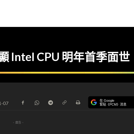
Intel CPU 明年首季面世
在 Google
1-07
緊貼《PCM》消息
- 廣告 -