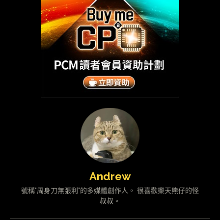
Andrew
號稱"周身刀無張利"的多媒體創作人。 很喜歡樂天熊仔的怪
叔叔。