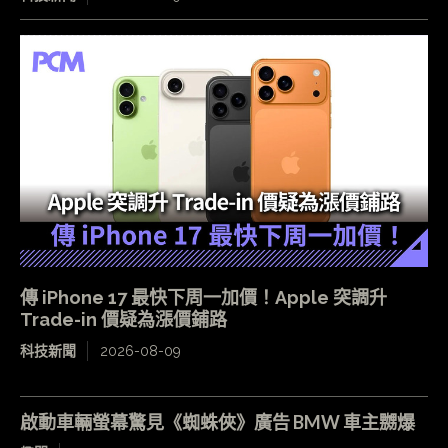
傳 iPhone 17 最快下周一加價！Apple 突調升
Trade-in 價疑為漲價鋪路
科技新聞
2026-08-09
啟動車輛螢幕驚見《蜘蛛俠》廣告 BMW 車主嬲爆