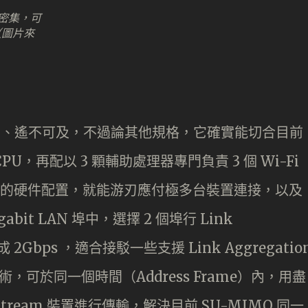
為密集，可
（圖片來
度比較夢幻、遙不可及，不過論其他規格，它確實能切合目前
PU，再配以 3 顆輔助處理器專門負責 3 個 Wi-Fi
此強勁的硬件配置，就能游刃應付極多台裝置連接，以及
bit LAN 埠中，選擇 2 個埠行 Link
 2Gbps ，適合接駁一些支援 Link Aggregatio
術，可於同一個時間（Address Frame）內，用盡
 台單 Stream 裝置進行傳輸，解決目前 SU-MIMO 同一