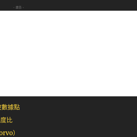
- 廣告 -