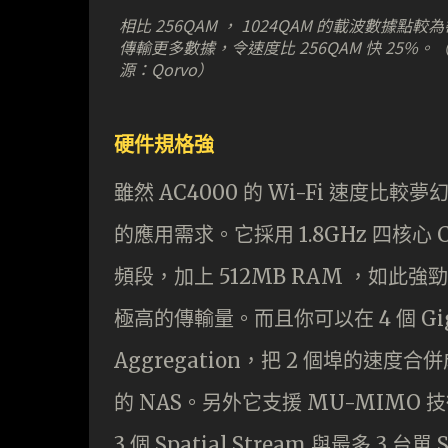
相比 256QAM ， 1024QAM 的載波數據點較
傳輸更多數據，令速度比 256QAM 快 25%。
源：Qorvo）
硬件規格強
雖然 AC4000 的 Wi-Fi 速
的應用需求。它採用 1.8GHz 四核心 C
頻段，加上 512MB RAM ，如
極高的傳輸量。而且你可以在 4 個 Giga
Aggregation，把 2 個埠的速度合併成
的 NAS。另外它支援 MU-MIMO 技
3 個 Spatial Stream 與最多 3