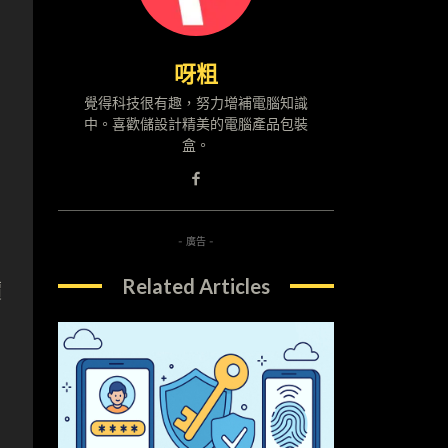
呀粗
覺得科技很有趣，努力增補電腦知識
中。喜歡儲設計精美的電腦產品包裝
盒。
- 廣告 -
Related Articles
價