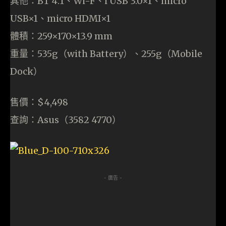
其他：BT 4.1、Wi-F、i USB 3.0×1、micro
USB×1、micro HDMI×1
體積：259×170×13.9 mm
重量：535g（with Battery）、255g（Mobile
Dock）
售價：$4,498
查詢：Asus（3582 4770）
- 廣告 -