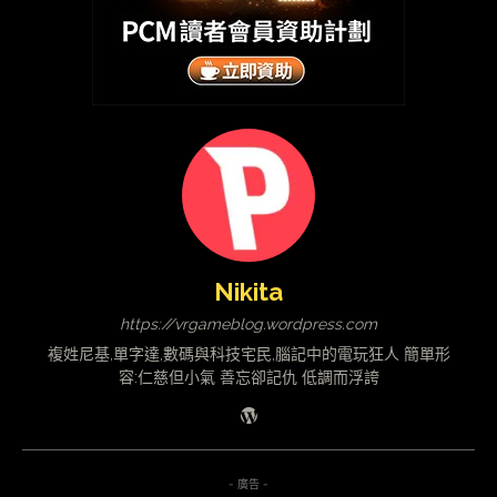
Nikita
https://vrgameblog.wordpress.com
複姓尼基,單字達,數碼與科技宅民,腦記中的電玩狂人 簡單形
容:仁慈但小氣 善忘卻記仇 低調而浮誇
- 廣告 -