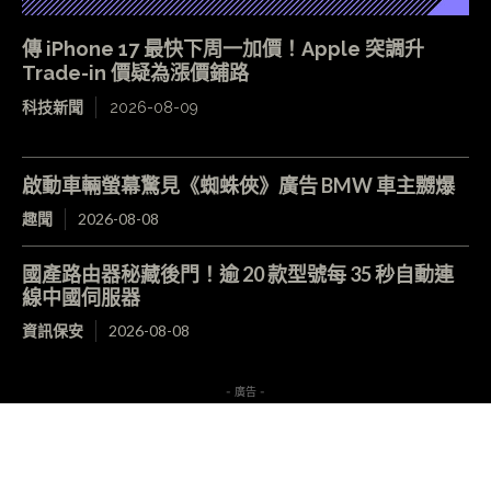
傳 iPhone 17 最快下周一加價！Apple 突調升
Trade-in 價疑為漲價鋪路
科技新聞
2026-08-09
啟動車輛螢幕驚見《蜘蛛俠》廣告 BMW 車主嬲爆
趣聞
2026-08-08
國產路由器秘藏後門！逾 20 款型號每 35 秒自動連
線中國伺服器
資訊保安
2026-08-08
- 廣告 -